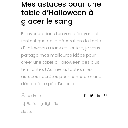
Mes astuces pour une
table d’Halloween à
glacer le sang
Bienvenue dans l'univers effrayant et
fantastique de la décoration de table
d'Halloween ! Dans cet article, je vous
partage mes meilleures idées pour
créer une table d'Halloween des plus
terrifiantes ! Au menu, toutes mes
astuces secrètes pour concocter une
déco à faire pâlir Dracula
by
Help
Basic
highlight
Non
classé