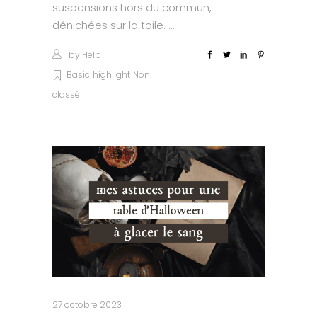
suspensions hors du commun,
dénichées sur la toile.
by
Help
Basic
highlight
Non
classé
27 octobre 2023