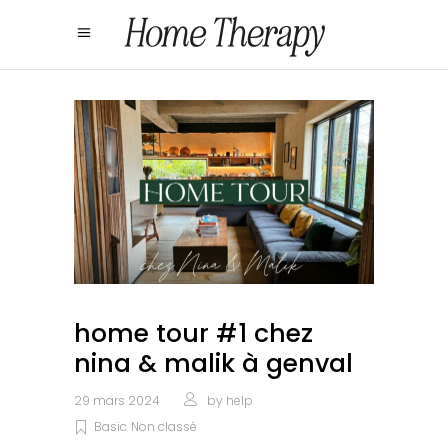
home tour #1 chez
nina & malik à genval
29 mars 2024
by
help
Basic
Non classé