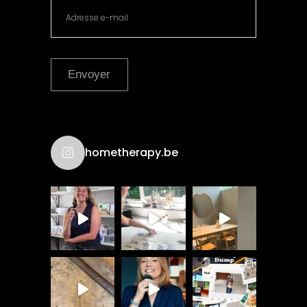
Envoyer
hometherapy.be