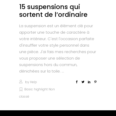
15 suspensions qui
sortent de l’ordinaire
La suspension est un élément clé pour
apporter une touche de caractère à
votre intérieur. C'est l'occasion parfaite
d'insuffler votre style personnel dans
une pièce. J'ai fais mes recherches pour
vous proposer une sélection de
suspensions hors du commun,
dénichées sur la toile.
by
Help
Basic
highlight
Non
classé