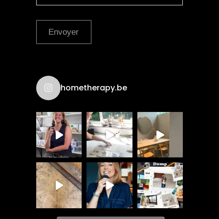
Envoyer
hometherapy.be