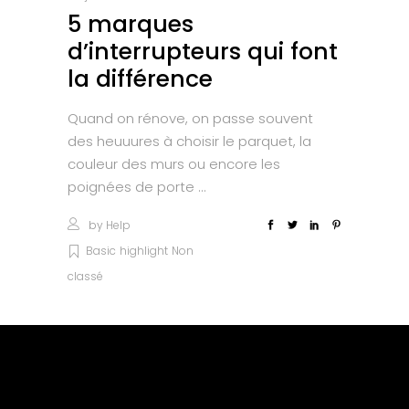
5 marques
d’interrupteurs qui font
la différence
Quand on rénove, on passe souvent
des heuuures à choisir le parquet, la
couleur des murs ou encore les
poignées de porte
by
Help
Basic
highlight
Non
classé