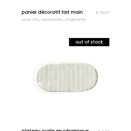
quick look
panier décoratif fait main
€
39,00
,
,
boho chic
nouveautés
rangements
out of stock
quick look
plateau ovale en céramique