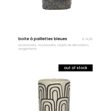
quick look
boite à paillettes bleues
€
14,95
,
,
,
accessoires
nouveautés
objets de décoration
rangements
out of stock