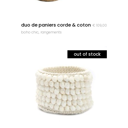
quick look
duo de paniers corde & coton
€
109,00
,
boho chic
rangements
out of stock