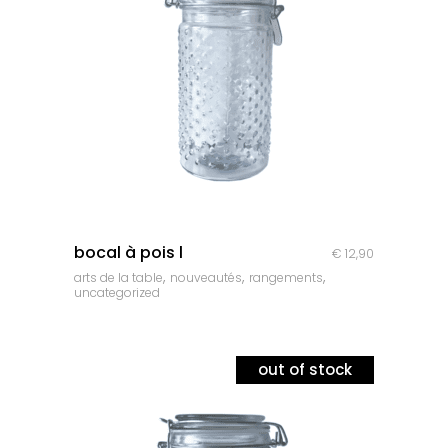
quick look
bocal à pois l
€
12,90
,
,
,
arts de la table
nouveautés
rangements
uncategorized
out of stock