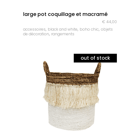
quick look
large pot coquillage et macramé
€
44,00
,
,
,
accessoires
black and white
boho chic
objets
,
de décoration
rangements
out of stock