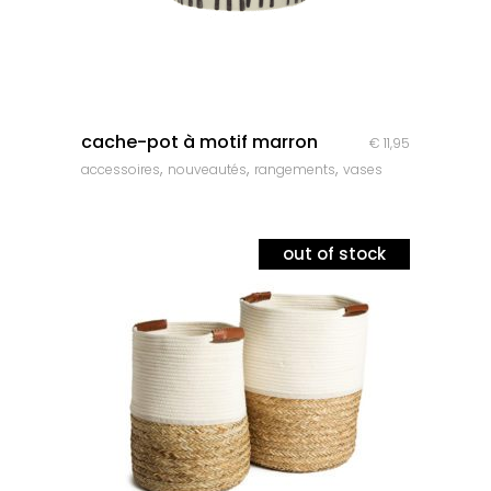
quick look
cache-pot à motif marron
€
11,95
,
,
,
accessoires
nouveautés
rangements
vases
out of stock