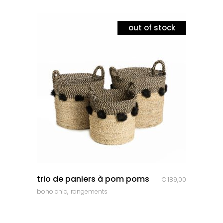
out of stock
quick look
trio de paniers à pom poms
€
189,00
,
boho chic
rangements