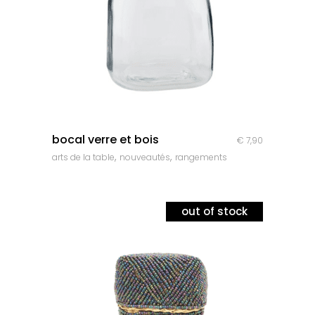
quick look
bocal verre et bois
€
7,90
,
,
arts de la table
nouveautés
rangements
out of stock