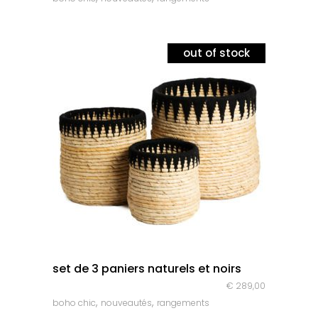
out of stock
quick look
set de 3 paniers naturels et noirs
€
289,00
,
,
boho chic
nouveautés
rangements