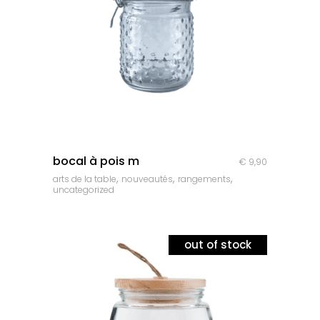
quick look
bocal à pois m
€
9,90
,
,
,
arts de la table
nouveautés
rangements
uncategorized
out of stock