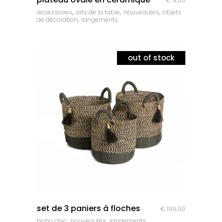
€
9,00
,
,
,
accessoires
arts de la table
nouveautés
objets
,
de décoration
rangements
out of stock
quick look
set de 3 paniers à floches
€
199,00
,
,
boho chic
nouveautés
rangements