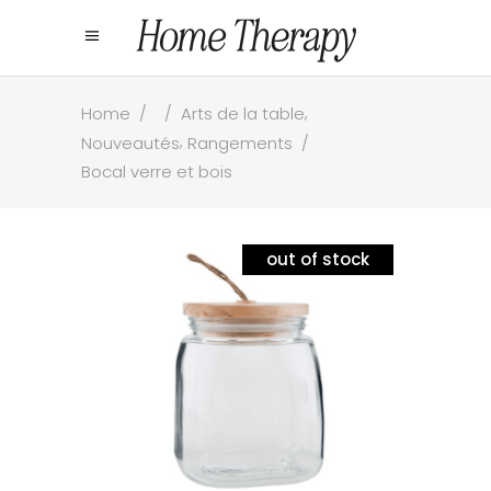
,
Home
/
/
Arts de la table
,
Nouveautés
Rangements
/
Bocal verre et bois
out of stock