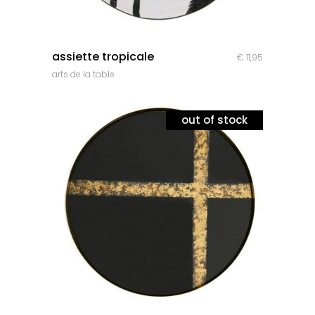
quick look
assiette tropicale
€
11,95
arts de la table
out of stock