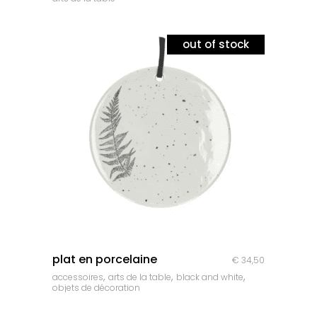
out of stock
quick look
plat en porcelaine
€
34,50
,
,
,
accessoires
arts de la table
black and white
objets de décoration