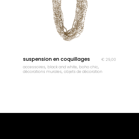
quick look
suspension en coquillages
€
29,00
,
,
,
accessoires
black and white
boho chic
,
décorations murales
objets de décoration