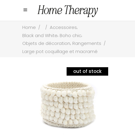
,
Home
/
/
Accessoires
,
,
Black and White
Boho chic
,
Objets de décoration
Rangements
/
Large pot coquillage et macramé
out of stock