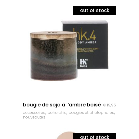
out of stock
quick look
bougie de soja à l’ambre boisé
€
19,95
,
,
,
accessoires
boho chic
bougies et photophores
nouveautés
out of stock