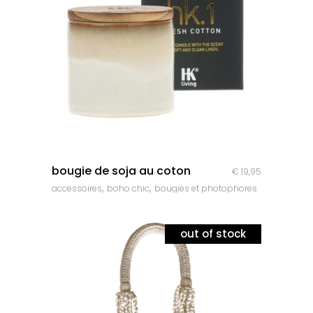
quick look
bougie de soja au coton
€
19,95
,
,
accessoires
boho chic
bougies et photophores
out of stock