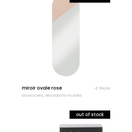
quick look
miroir ovale rose
€
184,94
,
accessoires
décorations murales
out of stock