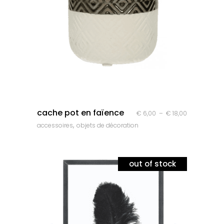
quick look
cache pot en faïence
Plage
€
6,00
–
€
18,00
,
accessoires
objets de décoration
de
prix :
€ 6,00
out of stock
à
€ 18,00