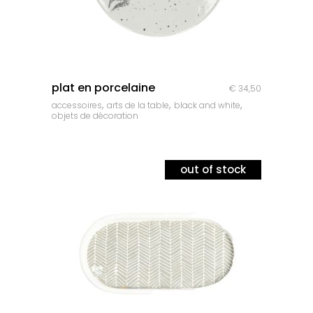
quick look
plat en porcelaine
€
34,50
,
,
,
accessoires
arts de la table
black and white
objets de décoration
out of stock