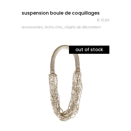
quick look
suspension boule de coquillages
€
10,90
,
,
accessoires
boho chic
objets de décoration
out of stock