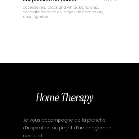
,
,
,
accessoires
black and white
boho chic
,
,
décorations murales
objets de décoration
uncategorized
Je vous accompagne de la planche
d'inspiration au projet d'aménagement
complet.