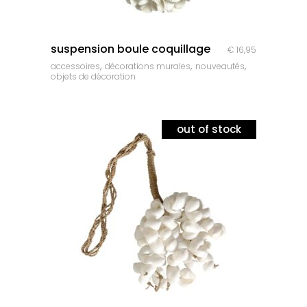
quick look
suspension boule coquillage
€
16,95
,
,
,
accessoires
décorations murales
nouveautés
objets de décoration
out of stock