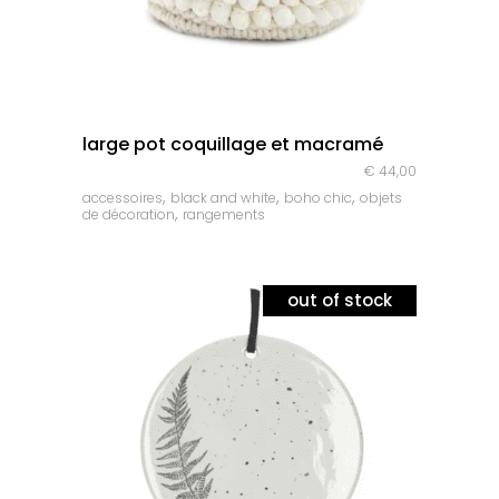
quick look
large pot coquillage et macramé
€
44,00
,
,
,
accessoires
black and white
boho chic
objets
,
de décoration
rangements
out of stock