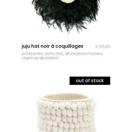
quick look
juju hat noir à coquillages
€
105,50
,
,
,
accessoires
boho chic
décorations murales
objets de décoration
out of stock