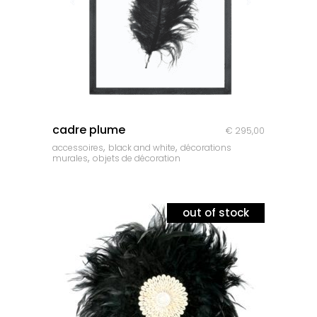
quick look
cadre plume
€
295,00
,
,
accessoires
black and white
décorations
,
murales
objets de décoration
out of stock