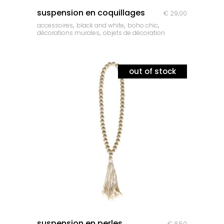
quick look
suspension en coquillages
€
29,00
,
,
,
accessoires
black and white
boho chic
,
décorations murales
objets de décoration
out of stock
quick look
suspension en perles
€
8,50