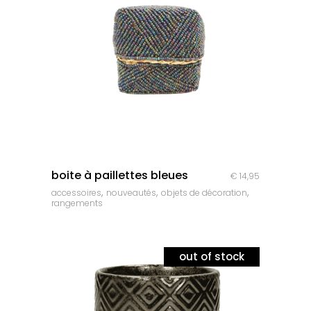
quick look
boite à paillettes bleues
€
14,95
,
,
,
accessoires
nouveautés
objets de décoration
rangements
out of stock