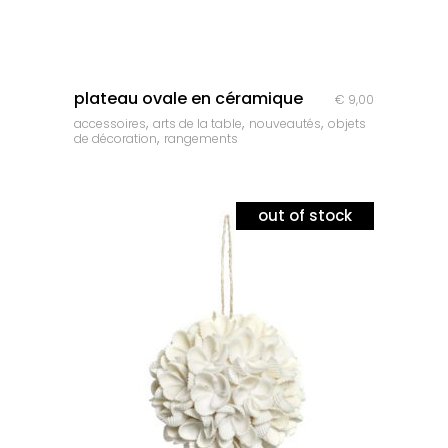
quick look
plateau ovale en céramique
€
9,00
,
,
,
accessoires
arts de la table
nouveautés
objets
,
de décoration
rangements
out of stock