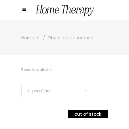
Home
/
/
Objets de décoration
11 résultats affichés
Tri par défaut
out of stock