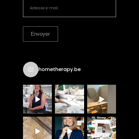
Envoyer
hometherapy.be