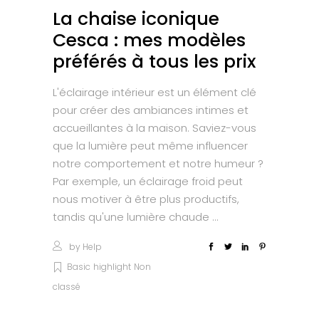
La chaise iconique
Cesca : mes modèles
préférés à tous les prix
L'éclairage intérieur est un élément clé
pour créer des ambiances intimes et
accueillantes à la maison. Saviez-vous
que la lumière peut même influencer
notre comportement et notre humeur ?
Par exemple, un éclairage froid peut
nous motiver à être plus productifs,
tandis qu'une lumière chaude
by
Help
Basic
highlight
Non
classé