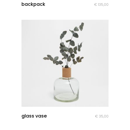
backpack
€
135,00
quick look
glass vase
€
35,00