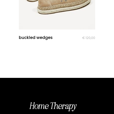
quick look
buckled wedges
€
120,00