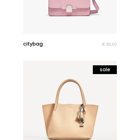
quick look
citybag
€
80,00
sale