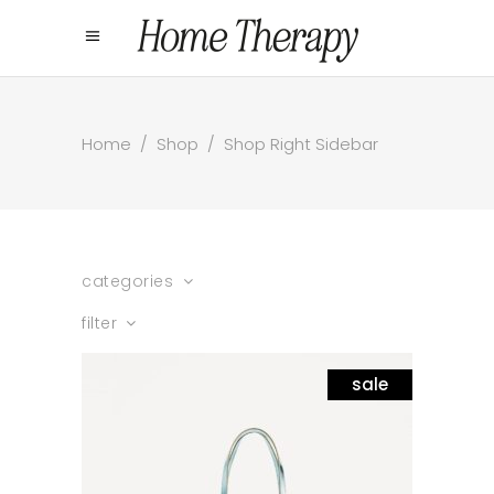
Home
/
Shop
/
Shop Right Sidebar
categories
filter
sale