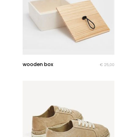
quick look
wooden box
€
25,00