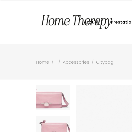
Accueil
Prestatio
Home
/
/
Accessories
/
Citybag