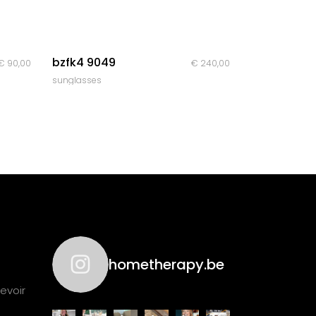
quick look
bzfk4 9049
€
90,00
€
240,00
sunglasses
hometherapy.be
evoir