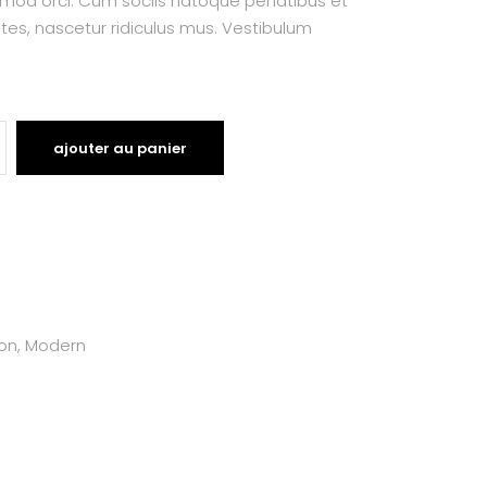
smod orci. Cum sociis natoque penatibus et
tes, nascetur ridiculus mus. Vestibulum
ajouter au panier
on
,
Modern