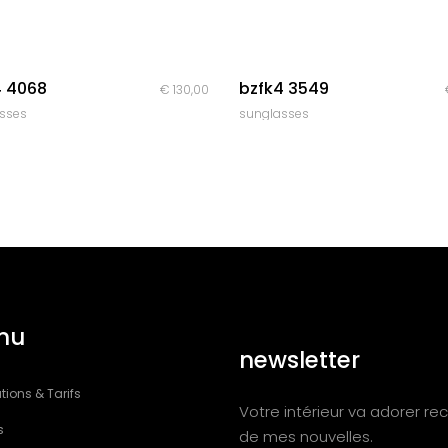
quick look
quick look
4 4068
bzfk4 3549
€
130,00
sses
sunglasses
nu
newsletter
tions & Tarifs
Votre intérieur va adorer rec
s
de mes nouvelles.