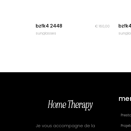
quick look
bzfk4 2448
bzfk
€
160,00
sunglasses
sungla
me
Presta
Je vous accompagne de la
Projet