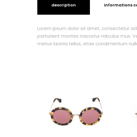
description
informations 
Lorem ipsum dolor sit amet, consectetur adi
parturient montes nascetur ridiculus mus. Ves
metus lacinia tellus, vitae condimentum null