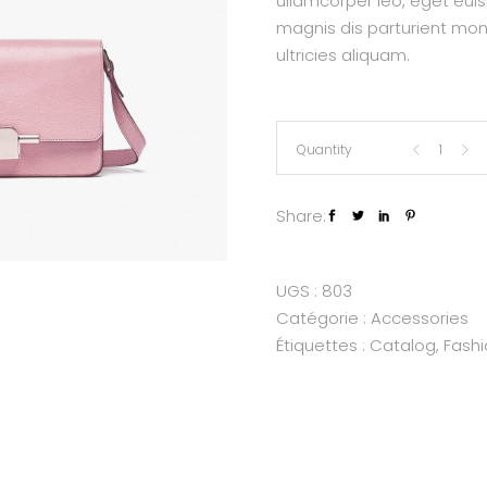
ullamcorper leo, eget eui
magnis dis parturient mon
ultricies aliquam.
Citybag
Quantity
quantity
Share:
UGS :
803
Catégorie :
Accessories
Étiquettes :
Catalog
,
Fashi