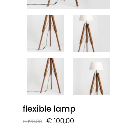
flexible lamp
Le
Le
€
100,00
€
120,00
prix
prix
initial
actuel