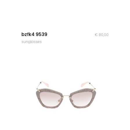
quick look
bzfk4 9539
€
80,00
sunglasses