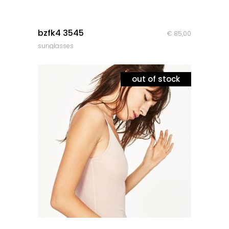
quick look
bzfk4 3545
€
85,00
sunglasses
out of stock
quick look