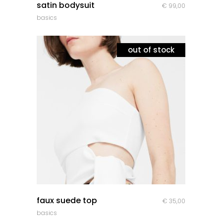
satin bodysuit
€
99,00
basics
out of stock
quick look
faux suede top
€
35,00
basics