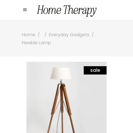
Home
/
/
Everyday Gadgets
/
Flexible Lamp
sale