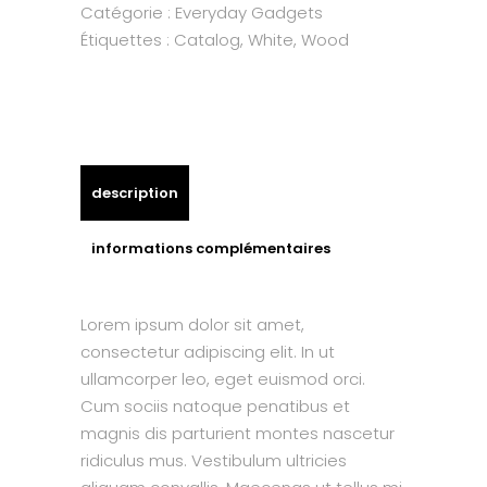
Catégorie :
Everyday Gadgets
Étiquettes :
Catalog
,
White
,
Wood
description
informations complémentaires
Lorem ipsum dolor sit amet,
consectetur adipiscing elit. In ut
ullamcorper leo, eget euismod orci.
Cum sociis natoque penatibus et
magnis dis parturient montes nascetur
ridiculus mus. Vestibulum ultricies