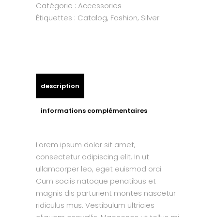
Catégorie :
Accessories
Étiquettes :
Catalog
,
Fashion
,
Silver
description
informations complémentaires
Lorem ipsum dolor sit amet,
consectetur adipiscing elit. In ut
ullamcorper leo, eget euismod orci.
Cum sociis natoque penatibus et
magnis dis parturient montes nascetur
ridiculus mus. Vestibulum ultricies