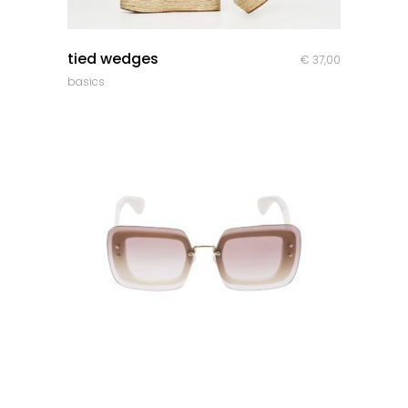
quick look
tied wedges
€
37,00
basics
quick look