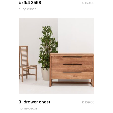
bzfk4 3558
€
160,00
sunglasses
quick look
3-drawer chest
€
169,00
home decor