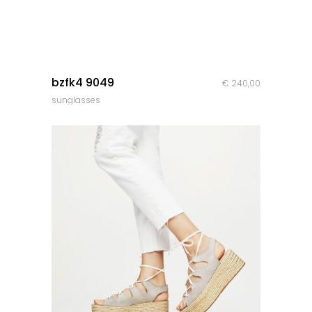
quick look
bzfk4 9049
€
240,00
sunglasses