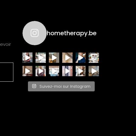
hometherapy.be
evoir
Suivez-moi sur Instagram