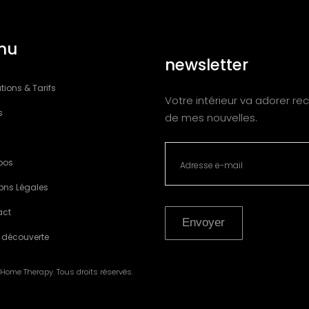
nu
newsletter
tions & Tarifs
Votre intérieur va adorer rec
s
de mes nouvelles.
pos
ons Légales
act
Envoyer
 découverte
Home Therapy. Tous droits réservés.