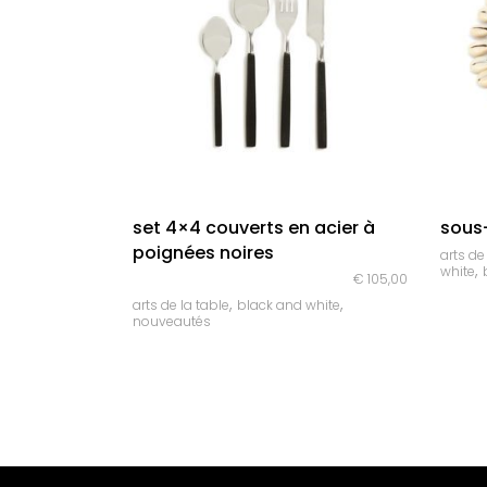
quick look
set 4×4 couverts en acier à
sous-
poignées noires
arts de
,
white
€
105,00
,
,
arts de la table
black and white
nouveautés