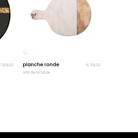
quick look
planche ronde
Plage
€
109,00
€
39,00
de
arts de la table
prix :
€ 69,00
à
€ 109,00