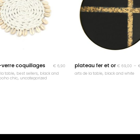
quick look
quick look
verre coquillages
plateau fer et or
€
6,90
€
69,00
–
,
,
,
 la table
best sellers
black and
arts de la table
black and white
,
boho chic
uncategorized