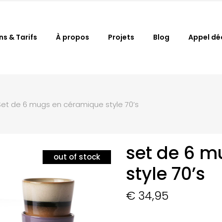
ns & Tarifs
À propos
Projets
Blog
Appel dé
Set de 6 mugs en céramique style 70’s
set de 6 
out of stock
style 70’s
€
34,95