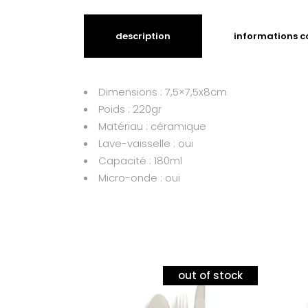
description
informations 
Dimensions : 7,5×7,5x8cm
Poids : 220gr
Matériau : céramique
Lave-vaisselle : oui
Capacité : 180ml
Micro-onde : oui
out of stock