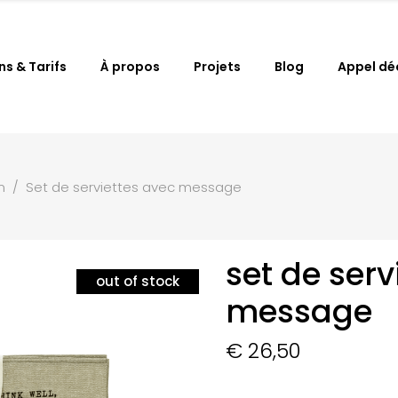
ns & Tarifs
À propos
Projets
Blog
Appel dé
n
/
Set de serviettes avec message
set de serv
out of stock
message
€
26,50