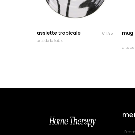
quick look
assiette tropicale
mug e
€
11,95
arts de la table
arts de
me
Presta