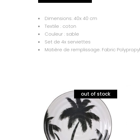
Dimensions: 40x 40 cm
Textile : coton
Couleur : sable
Set de 4x serviettes
Matière de remplissage: Fabric Polypropyle
out of stock