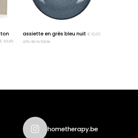
quick look
oton
assiette en grès bleu nuit
€
10,00
€
43,95
arts de la table
hometherapy.be