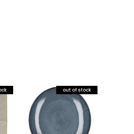
ock
out of stock