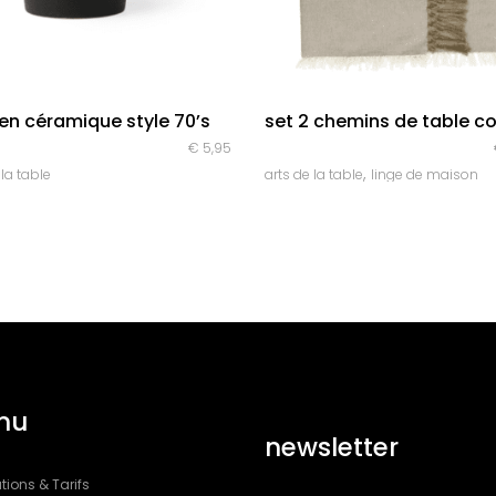
quick look
quick look
n céramique style 70’s
set 2 chemins de table c
€
5,95
,
 la table
arts de la table
linge de maison
nu
newsletter
tions & Tarifs