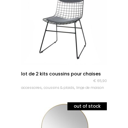
quick look
lot de 2 kits coussins pour chaises
€
65,90
,
,
accessoires
coussins & plaids
linge de maison
out of stock