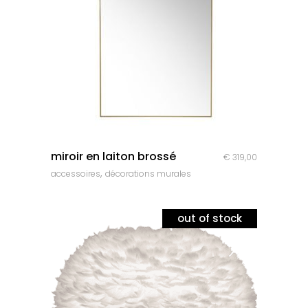
quick look
miroir en laiton brossé
€
319,00
,
accessoires
décorations murales
out of stock