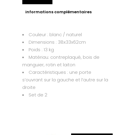
informations complémentaires
Couleur : blanc / naturel
Dimensions : 38x33x62cm
Poids : 13 kg
Matériau: contreplaqué, bois de
manguier, rotin et laiton
Caractéristiques : une porte
s’ouvrant sur la gauche et l’autre sur la
droite
Set de 2