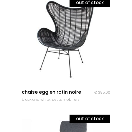
out of stock
quick look
chaise egg en rotin noire
€
395,00
,
black and white
petits mobiliers
out of stock