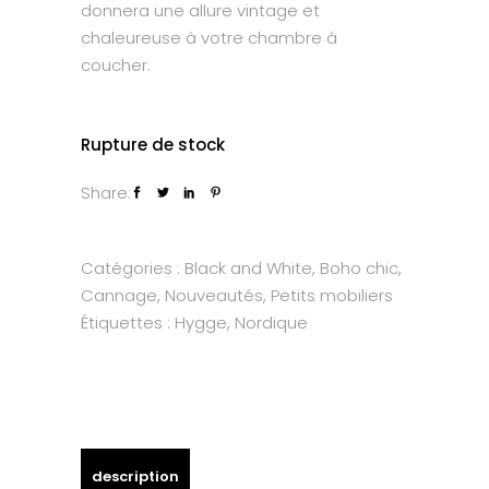
donnera une allure vintage et
chaleureuse à votre chambre à
coucher.
Rupture de stock
Share:
Catégories :
Black and White
,
Boho chic
,
Cannage
,
Nouveautés
,
Petits mobiliers
Étiquettes :
Hygge
,
Nordique
description