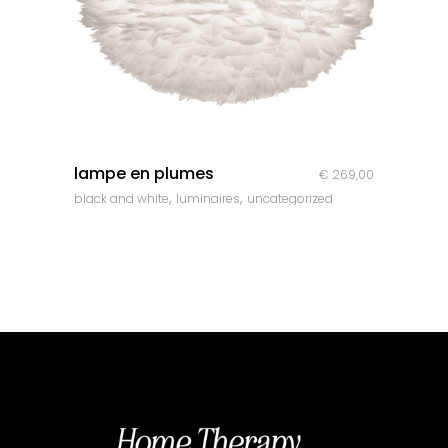
quick look
lampe en plumes
€
269,00
,
,
black and white
luminaires
uncategorized