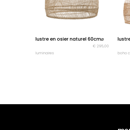
quick look
lustre en osier naturel 60cm⌀
lustr
€
295,00
luminaires
boho c