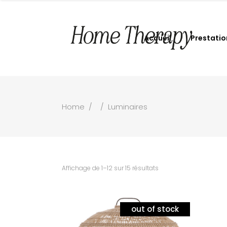
Accueil
Prestatio
Home
/
/
Luminaires
Affichage de 1–12 sur 15 résultats
out of stock