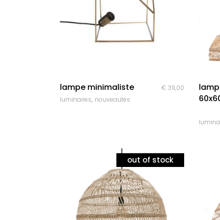
quick look
lampe minimaliste
lamp
€
39,00
60x6
,
luminaires
nouveautés
lumina
out of stock