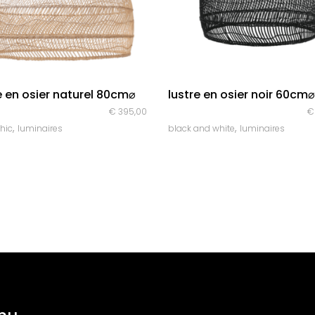
quick look
quick look
e en osier naturel 80cm⌀
lustre en osier noir 60cm⌀
€
395,00
€
,
,
hic
luminaires
black and white
luminaires