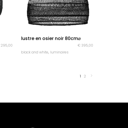
quick look
lustre en osier noir 80cm⌀
295,00
€
395,00
,
black and white
luminaires
1
2