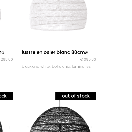
quick look
m⌀
lustre en osier blanc 80cm⌀
295,00
€
395,00
,
,
black and white
boho chic
luminaires
ock
out of stock