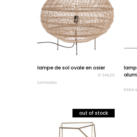
quick look
lampe de sol ovale en osier
lampe
alum
€
349,00
luminaires
black 
out of stock