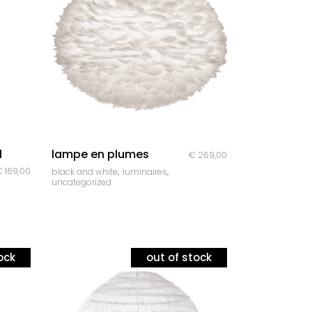
quick look
l
lampe en plumes
€
269,00
,
,
€
169,00
black and white
luminaires
uncategorized
ock
out of stock