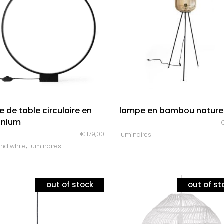
quick look
quick look
 de table circulaire en
lampe en bambou nature
inium
€
179,00
luminaires
,
and white
luminaires
out of stock
out of st