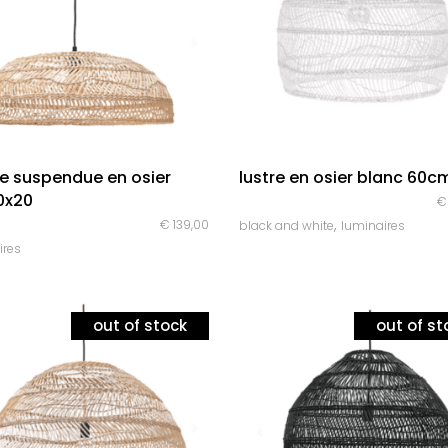
quick look
quick look
e suspendue en osier
lustre en osier blanc 60c
0x20
€
,
€
139,00
black and white
luminaires
ires
out of stock
out of st