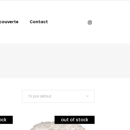
couverte
Contact
Tri par défaut
ock
out of stock