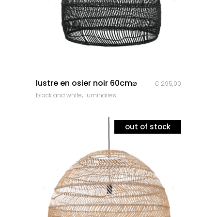
quick look
lustre en osier noir 60cm⌀
€
295,00
,
black and white
luminaires
out of stock