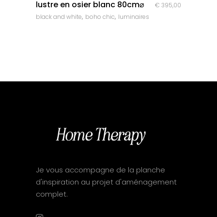
lustre en osier blanc 80cm⌀
€
395,00
,
,
black and white
boho chic
luminaires
Je vous accompagne de la planche
d'inspiration au projet d'aménagement
complet.