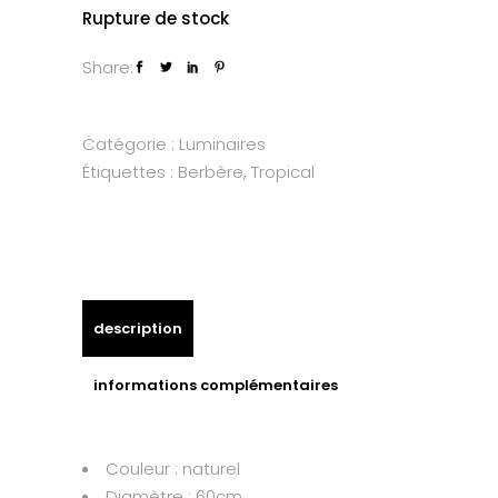
Rupture de stock
Share:
Catégorie :
Luminaires
Étiquettes :
Berbère
,
Tropical
description
informations complémentaires
Couleur : naturel
Diamètre : 60cm