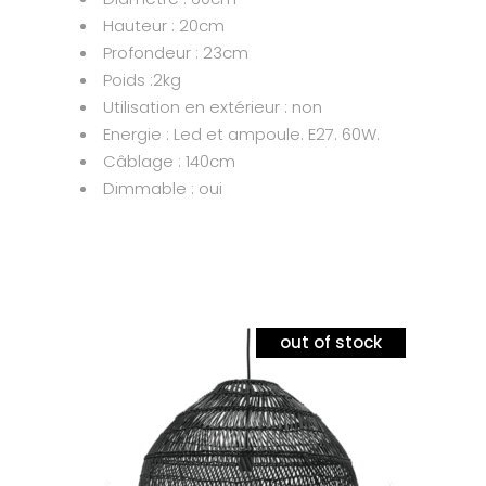
Hauteur : 20cm
Profondeur : 23cm
Poids :2kg
Utilisation en extérieur : non
Energie : Led et ampoule. E27. 60W.
Câblage : 140cm
Dimmable : oui
out of stock