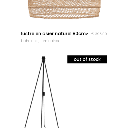
quick look
lustre en osier naturel 80cm⌀
€
395,00
,
boho chic
luminaires
out of stock