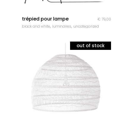
quick look
trépied pour lampe
€
79,00
,
,
black and white
luminaires
uncategorized
out of stock
quick look