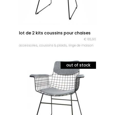
quick look
lot de 2 kits coussins pour chaises
€
65,90
,
,
accessoires
coussins & plaids
linge de maison
out of stock