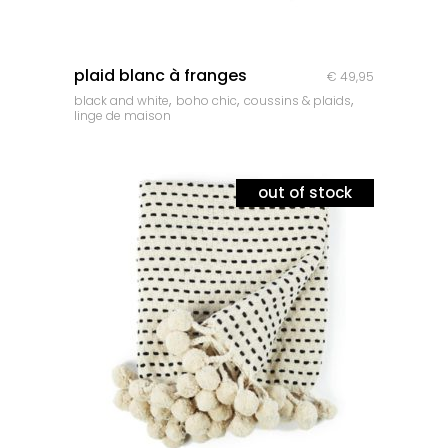
quick look
plaid blanc à franges
€
49,95
,
,
,
black and white
boho chic
coussins & plaids
linge de maison
out of stock