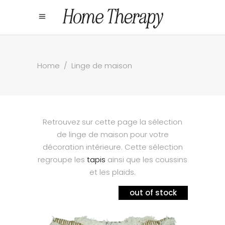
Home
/
Linge de maison
Retrouvez sur cette page la sélection
de linge de maison pour votre
décoration intérieure. Cette sélection
regroupe les
tapis
ainsi que les coussins
et les plaids.
out of stock