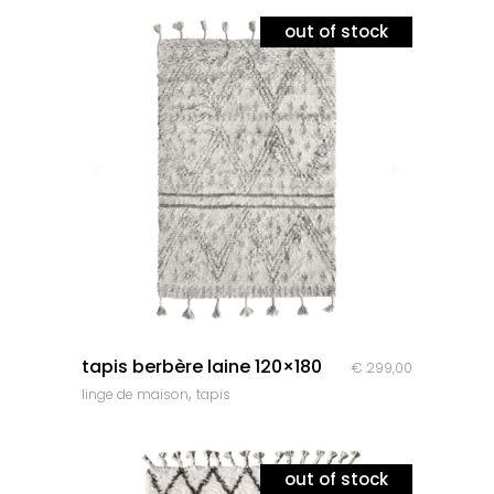
out of stock
quick look
tapis berbère laine 120×180
€
299,00
,
linge de maison
tapis
out of stock