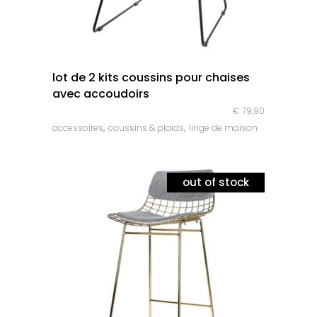
quick look
lot de 2 kits coussins pour chaises
avec accoudoirs
€
79,90
,
,
accessoires
coussins & plaids
linge de maison
out of stock