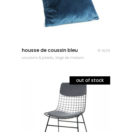
quick look
housse de coussin bleu
€
14,00
,
coussins & plaids
linge de maison
out of stock