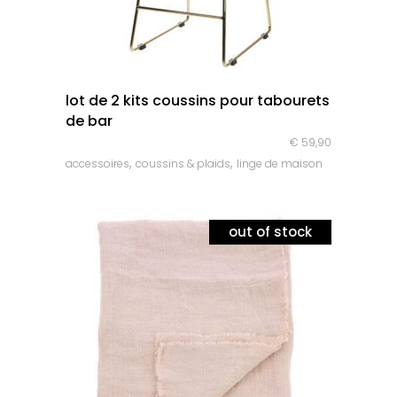
quick look
lot de 2 kits coussins pour tabourets
de bar
€
59,90
,
,
accessoires
coussins & plaids
linge de maison
out of stock