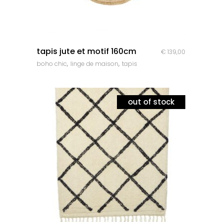
quick look
tapis jute et motif 160cm
€
139,00
,
,
boho chic
linge de maison
tapis
out of stock