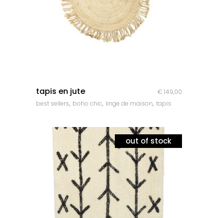
quick look
tapis en jute
€
149,00
,
,
,
best sellers
boho chic
linge de maison
tapis
out of stock