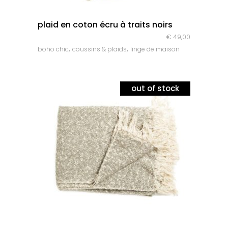
quick look
plaid en coton écru à traits noirs
€
49,00
,
,
boho chic
coussins & plaids
linge de maison
out of stock