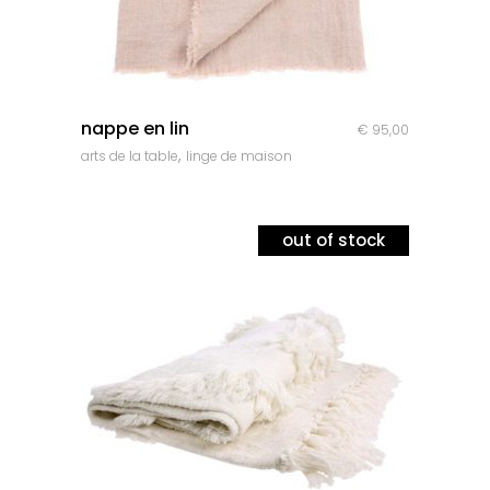
quick look
nappe en lin
€
95,00
,
arts de la table
linge de maison
out of stock