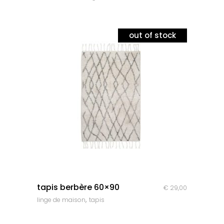
out of stock
quick look
tapis berbère 60×90
€
29,00
,
linge de maison
tapis