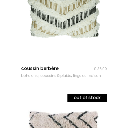
quick look
coussin berbère
€
36,00
,
,
boho chic
coussins & plaids
linge de maison
out of stock