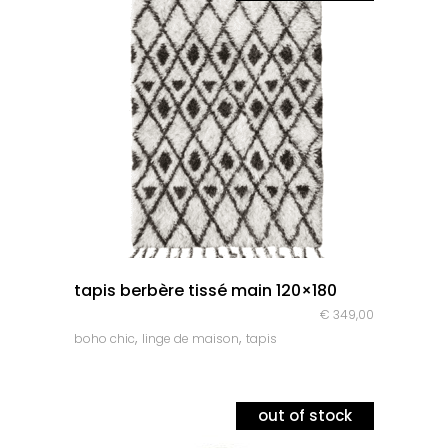
quick look
tapis berbère tissé main 120×180
€
349,00
,
,
boho chic
linge de maison
tapis
out of stock