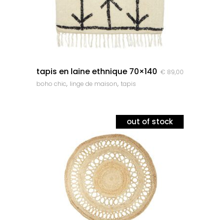
quick look
tapis en laine ethnique 70×140
€
89,00
,
,
boho chic
linge de maison
tapis
out of stock