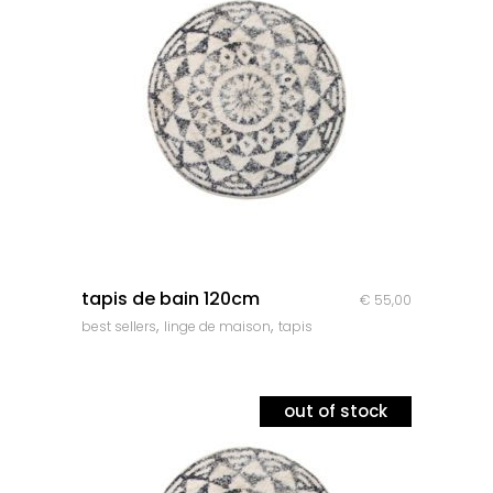
quick look
tapis de bain 120cm
€
55,00
,
,
best sellers
linge de maison
tapis
out of stock