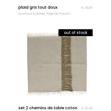
quick look
plaid gris tout doux
€
39,00
,
coussins & plaids
linge de maison
out of stock
quick look
set 2 chemins de table coton
€
43,95