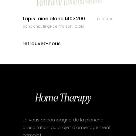
quick look
tapis laine blanc 140×200
€
289,00
,
,
boho chic
linge de maison
tapis
retrouvez-nous
Je vous accompagne de la planche
d'inspiration au projet d'aménagement
complet.