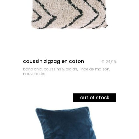
quick look
coussin zigzag en coton
€
24,95
,
,
,
boho chic
coussins & plaids
linge de maison
nouveautés
out of stock