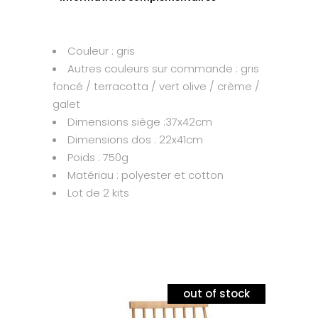
Couleur : gris
Autres couleurs sur commande :
gris
foncé / terracotta / vert olive / crème /
galet
Dimensions siège :37x42cm
Dimensions dos : 22x41cm
Poids : 750g
Matériau : polyester et cotton
Lot de 2 kits
out of stock