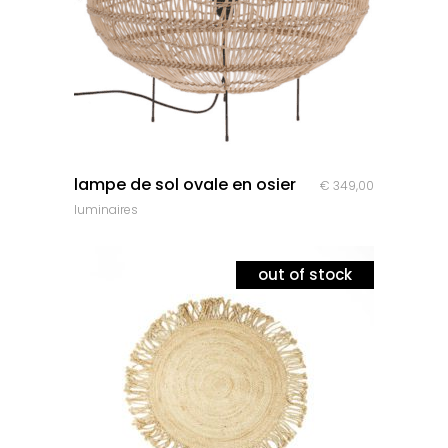
quick look
lampe de sol ovale en osier
€
349,00
luminaires
out of stock