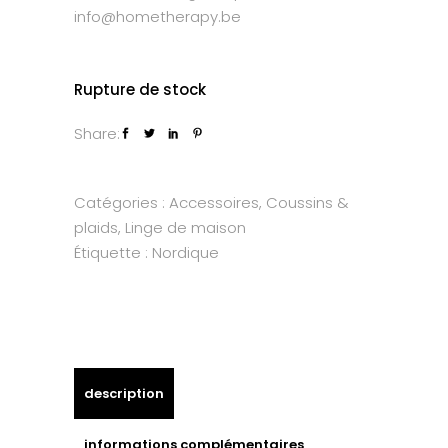
info@hometherapy.be
Rupture de stock
Share:
Catégories :
Accessoires
,
Coussins &
plaids
,
Linge de maison
Étiquette :
Nordique
description
informations complémentaires