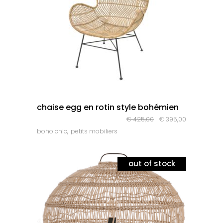
quick look
chaise egg en rotin style bohémien
Le
Le
€
425,00
€
395,00
,
boho chic
petits mobiliers
prix
prix
initial
actuel
était :
est :
out of stock
€ 425,00.
€ 395,00.