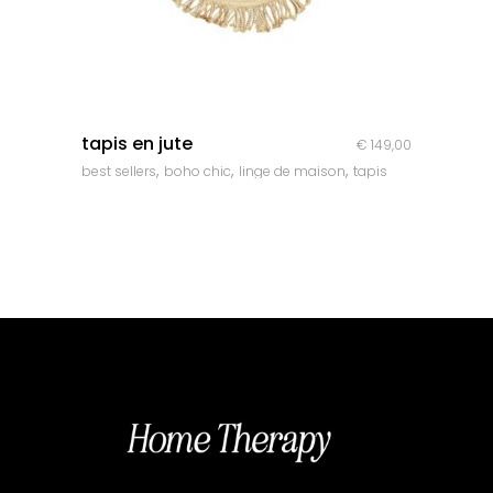
quick look
tapis en jute
€
149,00
,
,
,
best sellers
boho chic
linge de maison
tapis