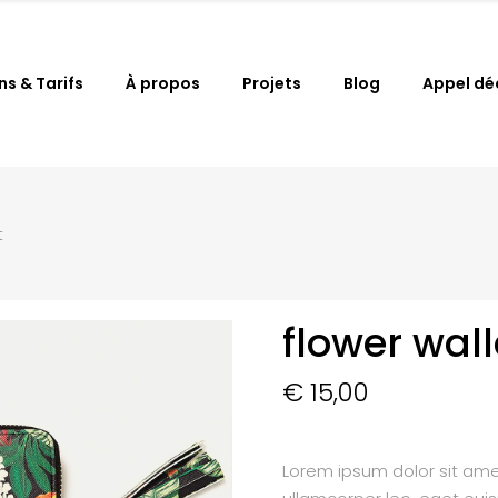
ns & Tarifs
À propos
Projets
Blog
Appel dé
t
flower wall
€
15,00
Lorem ipsum dolor sit amet,