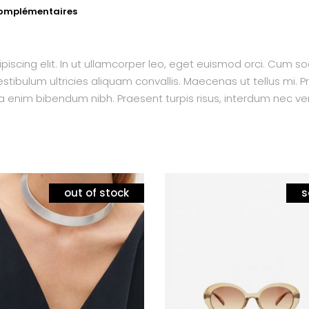
complémentaires
piscing elit. In ut ullamcorper leo, eget euismod orci. Cum s
tibulum ultricies aliquam convallis. Maecenas ut tellus mi. Pr
a enim bibendum nibh. Praesent turpis risus, interdum nec ven
out of stock
s