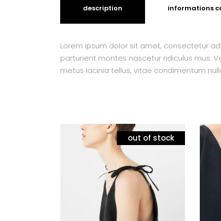
description
informations 
Lorem ipsum dolor sit amet, consectetur adi
parturient montes nascetur ridiculus mus. Ves
metus lacinia tellus, vitae condimentum null
out of stock