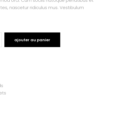
smod orci. Cum sociis natoque penatibus et
tes, nascetur ridiculus mus. Vestibulum
ajouter au panier
ds
ets