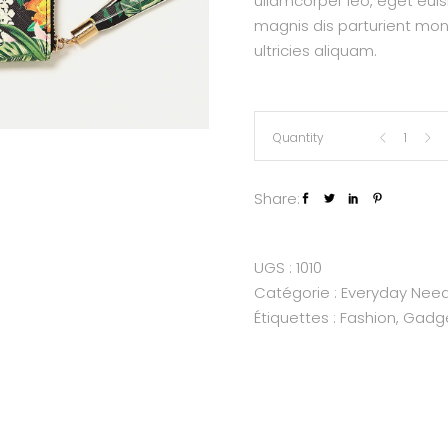
ullamcorper leo, eget eui
magnis dis parturient mon
ultricies aliquam.
Flower
Quantity
Wallet
Share:
quantity
UGS :
1010
Catégorie :
Everyday Nee
Étiquettes :
Fashion
,
Gadg