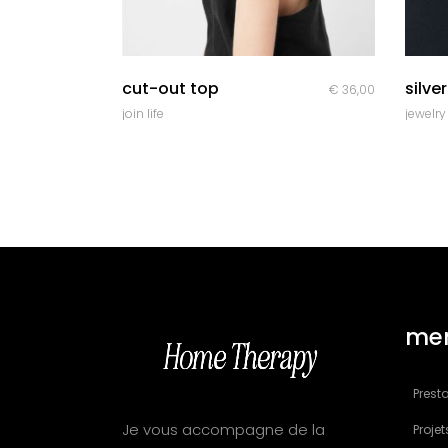
quick look
cut-out top
silve
€
36,00
join life
jewelry
me
Presta
Je vous accompagne de la
Projet