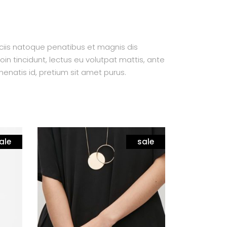
ociis natoque penatibus et magnis dis
oin tincidunt, lectus eu volutpat mattis, ante
enatis id, pretium sit amet purus.
ale
sale