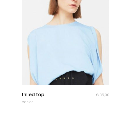
quick look
frilled top
€
35,00
basics