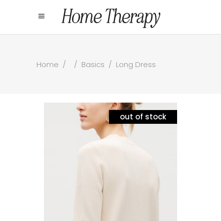
Home
/
/
Basics
/
Long Dress
out of stock