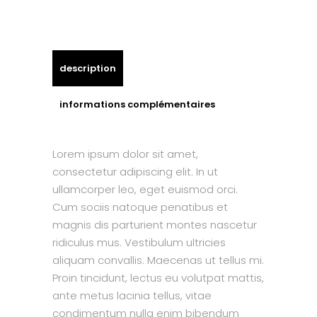
description
informations complémentaires
Lorem ipsum dolor sit amet,
consectetur adipiscing elit. In ut
ullamcorper leo, eget euismod orci.
Cum sociis natoque penatibus et
magnis dis parturient montes nascetur
ridiculus mus. Vestibulum ultricies
aliquam convallis. Maecenas ut tellus mi.
Proin tincidunt, lectus eu volutpat mattis,
ante metus lacinia tellus, vitae
condimentum nulla enim bibendum