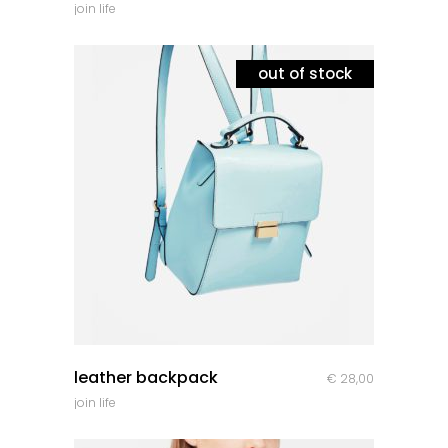
join life
prix
prix
initial
actuel
était :
est :
out of stock
€ 85,00.
€ 65,00.
quick look
leather backpack
€
28,00
join life