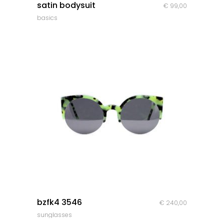
satin bodysuit
€
99,00
basics
quick look
bzfk4 3546
€
240,00
sunglasses