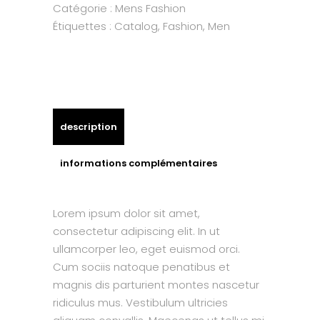
Catégorie :
Mens Fashion
Étiquettes :
Catalog
,
Fashion
,
Men
description
informations complémentaires
Lorem ipsum dolor sit amet,
consectetur adipiscing elit. In ut
ullamcorper leo, eget euismod orci.
Cum sociis natoque penatibus et
magnis dis parturient montes nascetur
ridiculus mus. Vestibulum ultricies