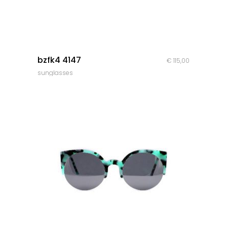
quick look
bzfk4 4147
€
115,00
sunglasses