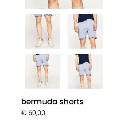
bermuda shorts
€
50,00