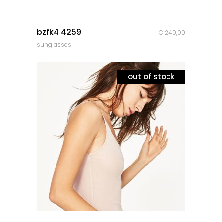
quick look
bzfk4 4259
€
240,00
sunglasses
out of stock
quick look