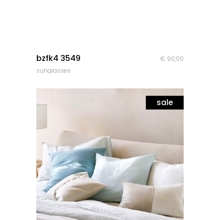
quick look
bzfk4 3549
€
90,00
sunglasses
sale