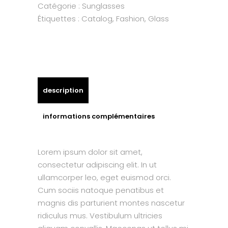
Catégorie :
Sunglasses
Étiquettes :
Catalog
,
Fashion
,
Glass
description
informations complémentaires
Lorem ipsum dolor sit amet,
consectetur adipiscing elit. In ut
ullamcorper leo, eget euismod orci.
Cum sociis natoque penatibus et
magnis dis parturient montes nascetur
ridiculus mus. Vestibulum ultricies