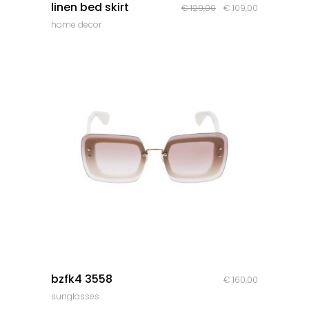
linen bed skirt
Le
Le
€
129,00
€
109,00
home decor
prix
prix
initial
actuel
était :
est :
€ 129,00.
€ 109,00.
quick look
bzfk4 3558
€
160,00
sunglasses