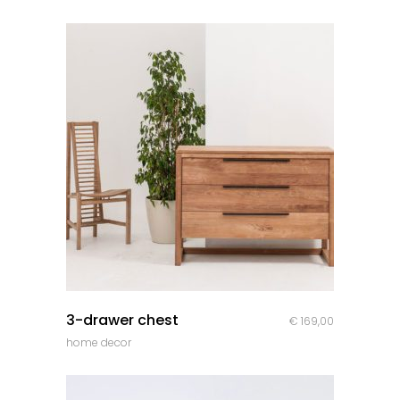
initial
actuel
était :
est :
€ 45,00.
€ 35,00.
quick look
3-drawer chest
€
169,00
home decor