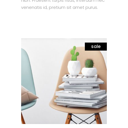
nibh. Praesent turpis risus, interdum nec
venenatis id, pretium sit amet purus.
sale
quick look