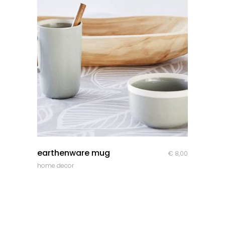
quick look
earthenware mug
€
8,00
home decor