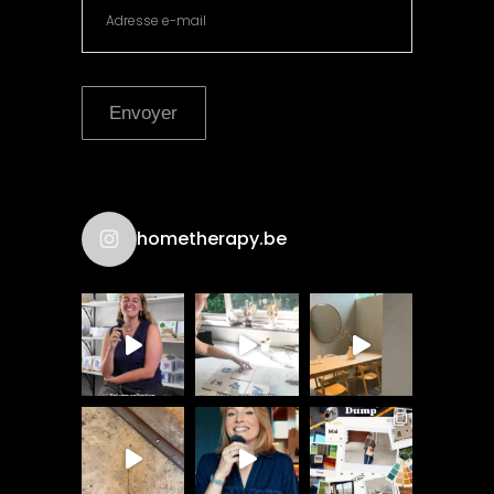
Envoyer
hometherapy.be