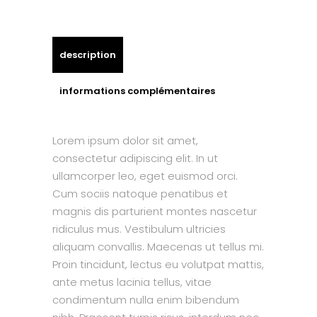
description
informations complémentaires
Lorem ipsum dolor sit amet,
consectetur adipiscing elit. In ut
ullamcorper leo, eget euismod orci.
Cum sociis natoque penatibus et
magnis dis parturient montes nascetur
ridiculus mus. Vestibulum ultricies
aliquam convallis. Maecenas ut tellus mi.
Proin tincidunt, lectus eu volutpat mattis,
ante metus lacinia tellus, vitae
condimentum nulla enim bibendum