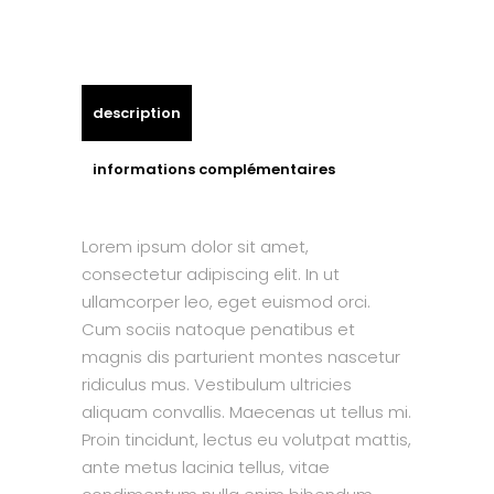
description
informations complémentaires
Lorem ipsum dolor sit amet,
consectetur adipiscing elit. In ut
ullamcorper leo, eget euismod orci.
Cum sociis natoque penatibus et
magnis dis parturient montes nascetur
ridiculus mus. Vestibulum ultricies
aliquam convallis. Maecenas ut tellus mi.
Proin tincidunt, lectus eu volutpat mattis,
ante metus lacinia tellus, vitae