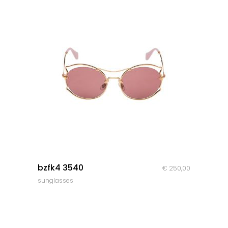
était :
est :
€ 69,00.
€ 49,00.
quick look
bzfk4 3540
€
250,00
sunglasses