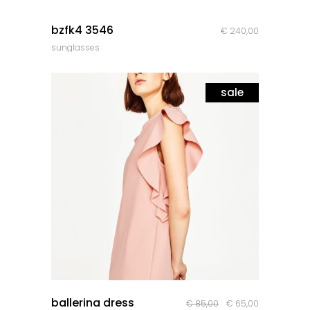
quick look
bzfk4 3546
€
240,00
sunglasses
sale
quick look
ballerina dress
Le
Le
€
85,00
€
65,00