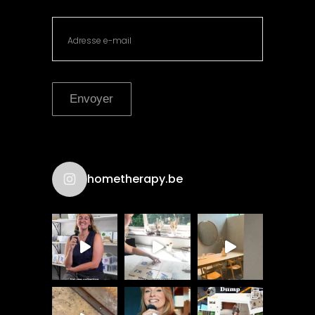
Envoyer
hometherapy.be