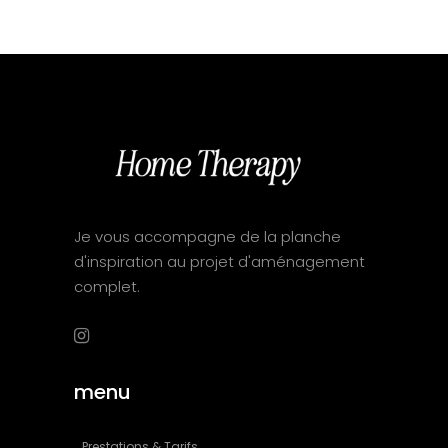
€ 120,00.
€ 
Je vous accompagne de la planche
d'inspiration au projet d'aménagement
complet.
menu
Prestations & Tarifs