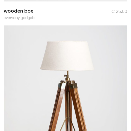
wooden box
€
25,00
everyday gadgets