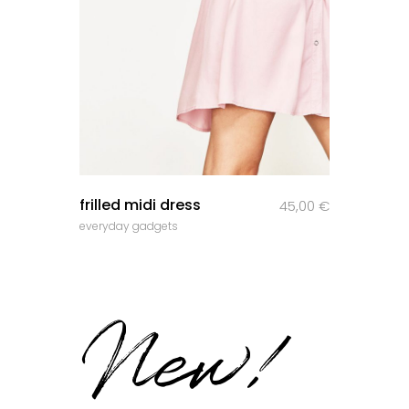
frilled midi dress
45,00
€
everyday gadgets
New!