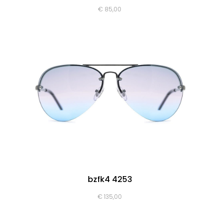
€
85,00
bzfk4 4253
€
135,00