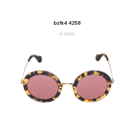
bzfk4 4258
€
120,00