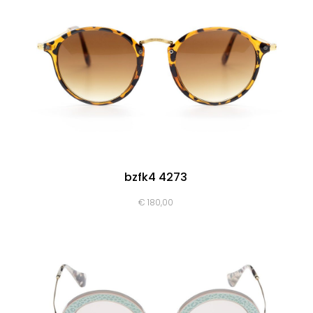
bzfk4 4273
€
180,00