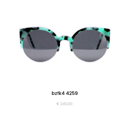
bzfk4 4259
€
240,00