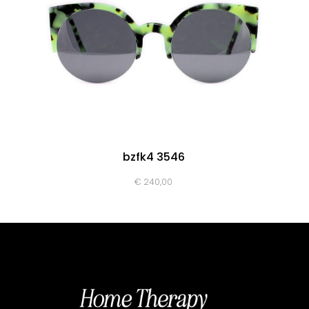
bzfk4 3546
€
240,00