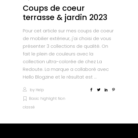
Coups de coeur
terrasse & jardin 2023
Pour cet article sur mes coups de coeur
de mobilier extérieur, j'ai choisi de vous
présenter 3 collections de qualité. On
fait le plein de couleurs avec la
collection ultra-colorée de chez La
Redoute. La marque a collaboré avec
Hello Blogzine et le résultat est
by
Help
Basic
highlight
Non
classé