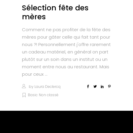
Sélection fête des
mères
Comment ne pas profiter de la fête des
mères pour gâter celle qui fait tant pour
nous ?! Personnellement j'offre rarement
un cadeau matériel, en général on part
plutôt sur un soin dans un institut ou un
moment entre nous au restaurant. Mais
pour ceux
by
Laura Declercq
Basic
Non classé