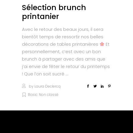
Sélection brunch
printanier
Avec le retour des beaux jours, il sera
bientôt temps de ressortir nos belles
décorations de tables printanières
Et
personnellement, c’est avec un bon
brunch à partager avec des amis que
j’ai envie de fêter le retour du printemps
! Que l’on soit sucré
by
Laura Declercq
Basic
Non classé