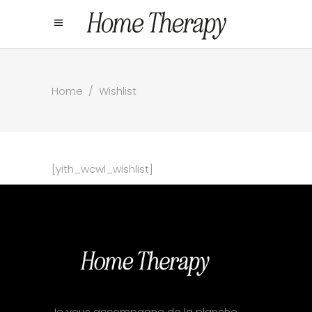
Home
/
Wishlist
[yith_wcwl_wishlist]
Je vous accompagne de la planche