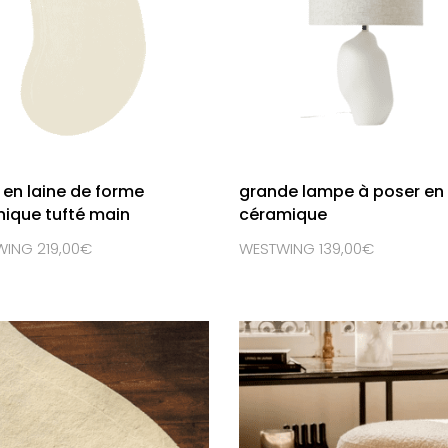
 en laine de forme
grande lampe à poser en
ique tufté main
céramique
ING 219,00€
WESTWING 139,00€