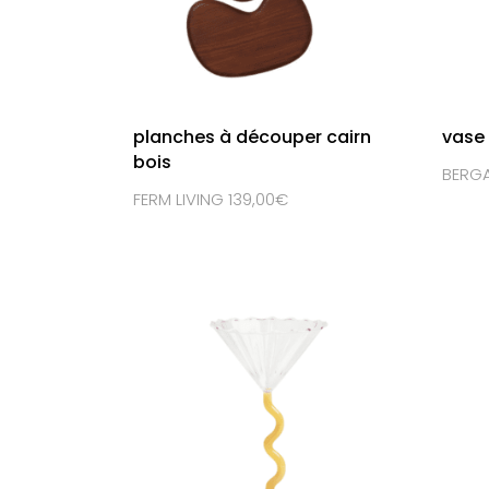
planches à découper cairn
vase 
bois
BERGA
FERM LIVING 139,00€