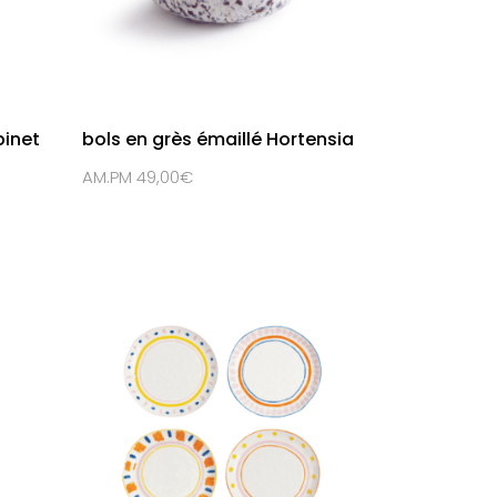
binet
bols en grès émaillé Hortensia
AM.PM 49,00€