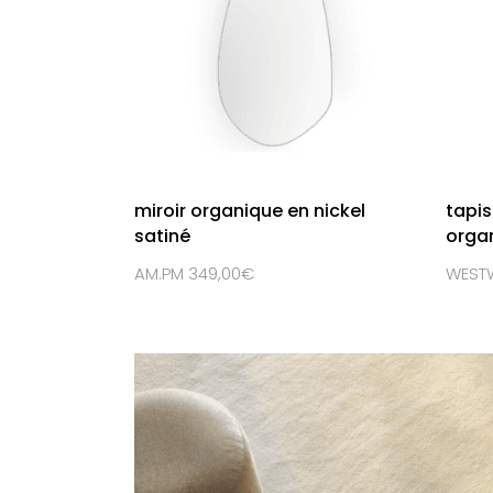
miroir organique en nickel
tapis
satiné
organ
AM.PM 349,00€
WESTW