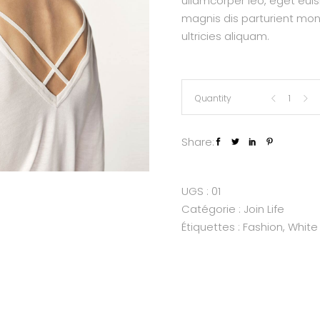
ullamcorper leo, eget eui
magnis dis parturient mon
ultricies aliquam.
White
Quantity
Blouse
Share:
quantity
UGS :
01
Catégorie :
Join Life
Étiquettes :
Fashion
,
White