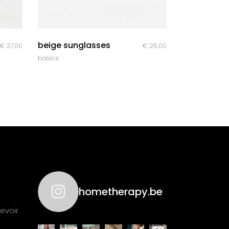
quick look
beige sunglasses
€
37,00
€
25,00
basics
hometherapy.be
evoir