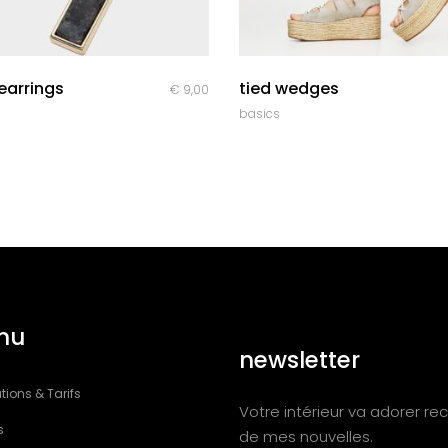
quick look
quick look
earrings
tied wedges
€
9,00
basics
nu
newsletter
tions & Tarifs
Votre intérieur va adorer rec
s
de mes nouvelles.