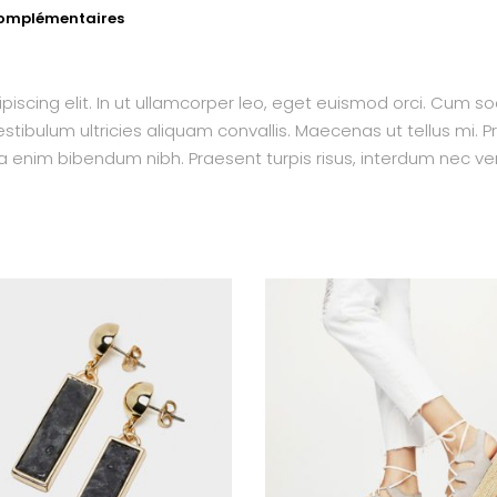
complémentaires
piscing elit. In ut ullamcorper leo, eget euismod orci. Cum s
tibulum ultricies aliquam convallis. Maecenas ut tellus mi. Pr
a enim bibendum nibh. Praesent turpis risus, interdum nec ven