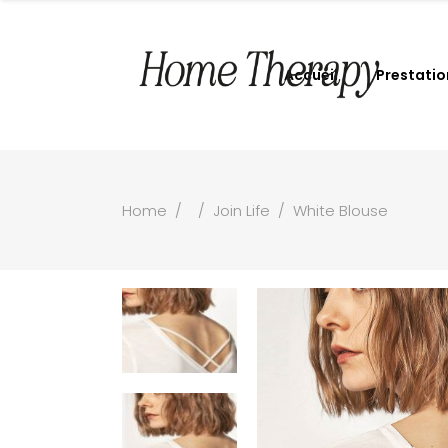
Accueil
Prestatio
Home
/
/
Join Life
/
White Blouse