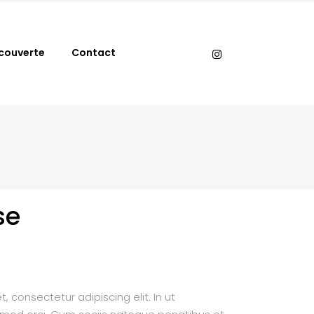
couverte
Contact
se
 consectetur adipiscing elit. In ut