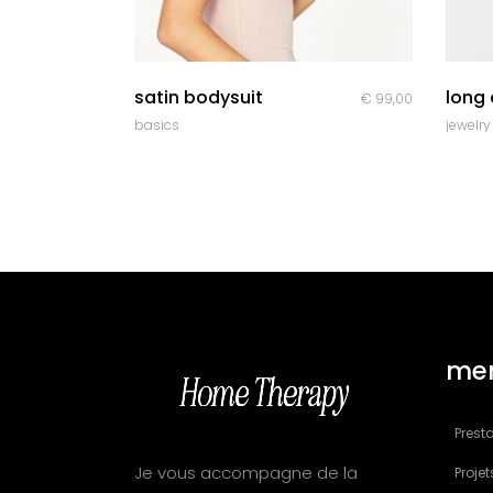
quick look
satin bodysuit
long 
€
99,00
basics
jewelry
me
Presta
Je vous accompagne de la
Projet