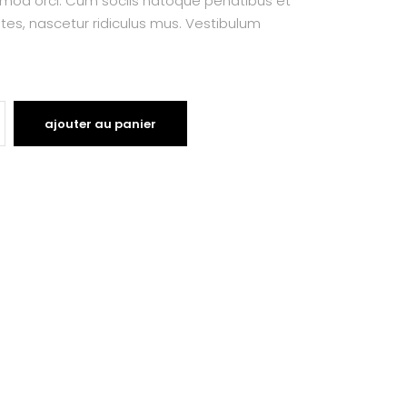
smod orci. Cum sociis natoque penatibus et
tes, nascetur ridiculus mus. Vestibulum
ajouter au panier