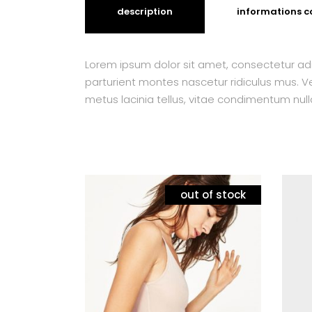
description
informations 
Lorem ipsum dolor sit amet, consectetur adi
parturient montes nascetur ridiculus mus. Ves
metus lacinia tellus, vitae condimentum null
out of stock