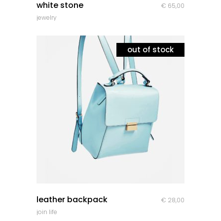
white stone
€
65,00
jewelry
out of stock
quick look
leather backpack
€
28,00
join life