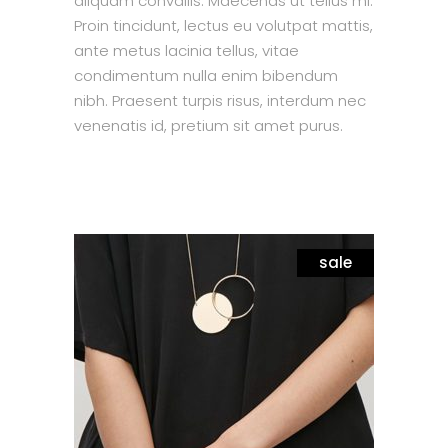
aliquam convallis. Maecenas ut tellus mi.
Proin tincidunt, lectus eu volutpat mattis,
ante metus lacinia tellus, vitae
condimentum nulla enim bibendum
nibh. Praesent turpis risus, interdum nec
venenatis id, pretium sit amet purus.
sale