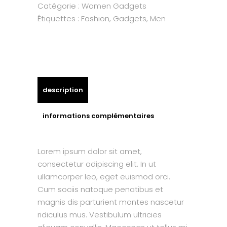
Catégorie :
Women Gadgets
Étiquettes :
Fashion
,
Gadgets
,
Men
description
informations complémentaires
Lorem ipsum dolor sit amet,
consectetur adipiscing elit. In ut
ullamcorper leo, eget euismod orci.
Cum sociis natoque penatibus et
magnis dis parturient montes nascetur
ridiculus mus. Vestibulum ultricies