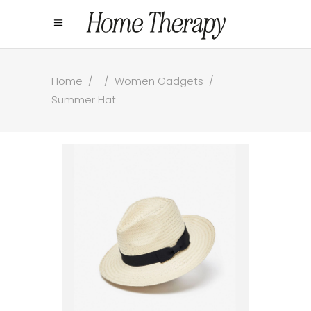
Home
/
/
Women Gadgets
/
Summer Hat