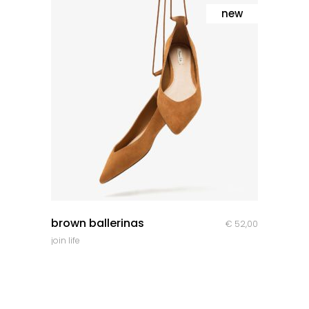
new
quick look
brown ballerinas
€
52,00
join life