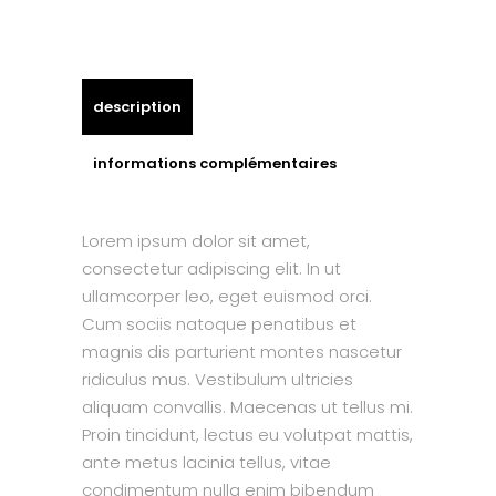
description
informations complémentaires
Lorem ipsum dolor sit amet,
consectetur adipiscing elit. In ut
ullamcorper leo, eget euismod orci.
Cum sociis natoque penatibus et
magnis dis parturient montes nascetur
ridiculus mus. Vestibulum ultricies
aliquam convallis. Maecenas ut tellus mi.
Proin tincidunt, lectus eu volutpat mattis,
ante metus lacinia tellus, vitae
condimentum nulla enim bibendum