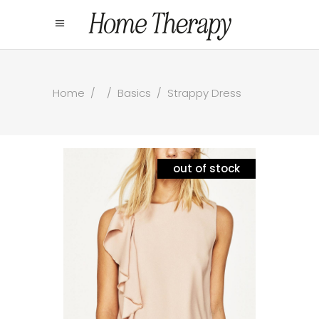
Home
/
/
Basics
/
Strappy Dress
out of stock