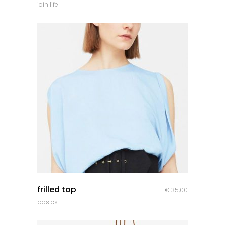
join life
prix
prix
initial
actuel
était :
est :
€ 34,00.
€ 14,00.
quick look
frilled top
€
35,00
basics