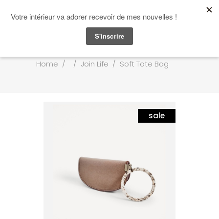
Home
/
/
Join Life
/
Soft Tote Bag
sale