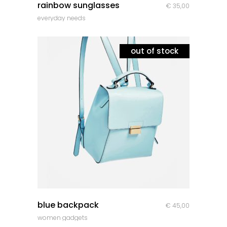
rainbow sunglasses
€
35,00
everyday needs
out of stock
quick look
blue backpack
€
45,00
women gadgets