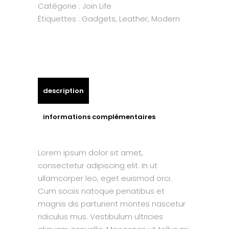
Catégorie :
Join Life
Étiquettes :
Gadgets
,
Leather
,
Modern
description
informations complémentaires
Lorem ipsum dolor sit amet,
consectetur adipiscing elit. In ut
ullamcorper leo, eget euismod orci.
Cum sociis natoque penatibus et
magnis dis parturient montes nascetur
ridiculus mus. Vestibulum ultricies