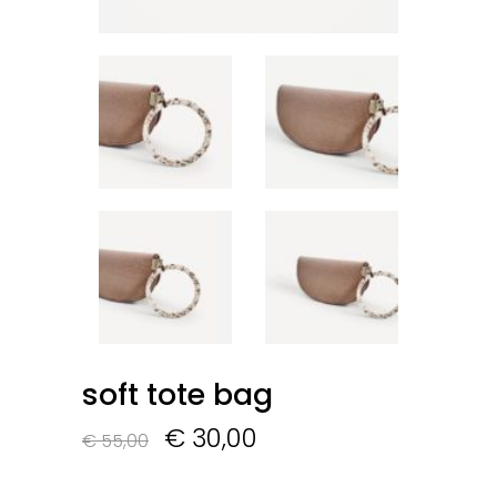
soft tote bag
Le
Le
€
30,00
€
55,00
prix
prix
initial
actuel