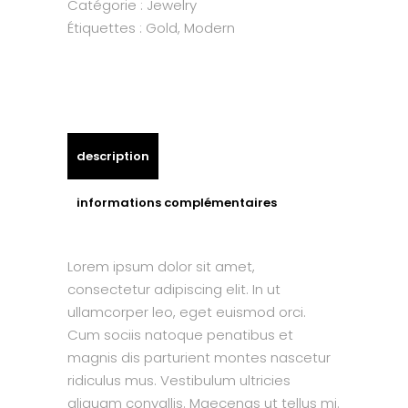
Catégorie :
Jewelry
Étiquettes :
Gold
,
Modern
description
informations complémentaires
Lorem ipsum dolor sit amet,
consectetur adipiscing elit. In ut
ullamcorper leo, eget euismod orci.
Cum sociis natoque penatibus et
magnis dis parturient montes nascetur
ridiculus mus. Vestibulum ultricies
aliquam convallis. Maecenas ut tellus mi.