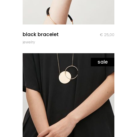
quick look
black bracelet
€
25,00
jewelry
sale