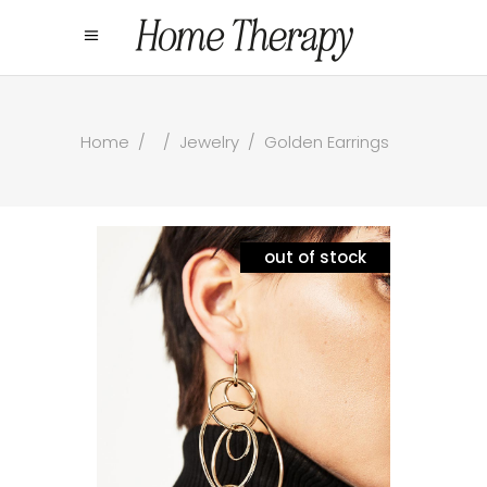
Home
/
/
Jewelry
/
Golden Earrings
out of stock