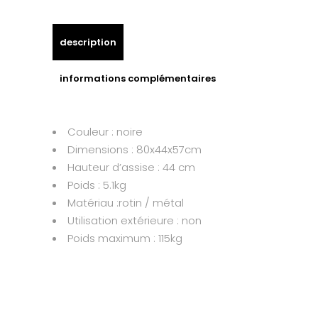
description
informations complémentaires
Couleur : noire
Dimensions : 80x44x57cm
Hauteur d’assise : 44 cm
Poids : 5.1kg
Matériau :rotin / métal
Utilisation extérieure : non
Poids maximum : 115kg