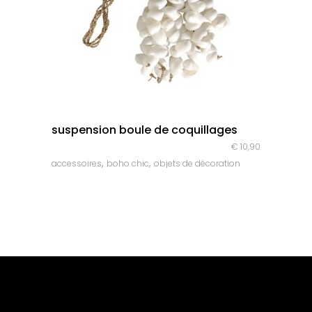
quick look
suspension boule de coquillages
€
10,90
,
,
accessoires
boho chic
objets de décoration