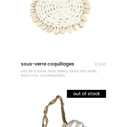
quick look
sous-verre coquillages
€
6,90
,
,
,
arts de la table
best sellers
black and white
,
boho chic
uncategorized
out of stock