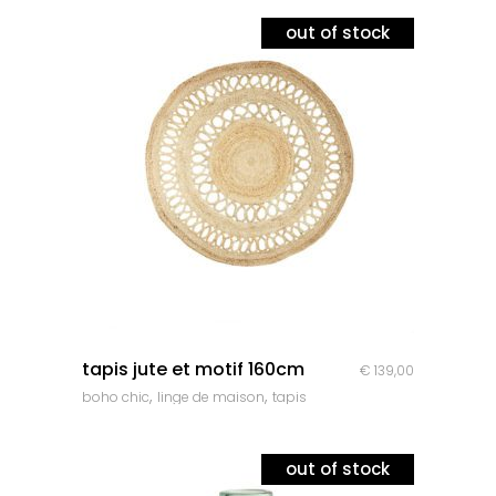
out of stock
quick look
tapis jute et motif 160cm
€
139,00
,
,
boho chic
linge de maison
tapis
out of stock