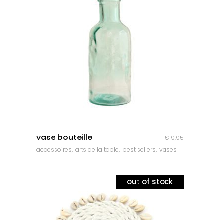
quick look
vase bouteille
€
9,95
,
,
,
accessoires
arts de la table
best sellers
vases
out of stock