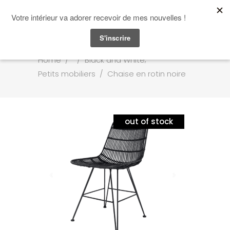
,
Home
/
/
Black and White
Petits mobiliers
/
Chaise en rotin noire
out of stock