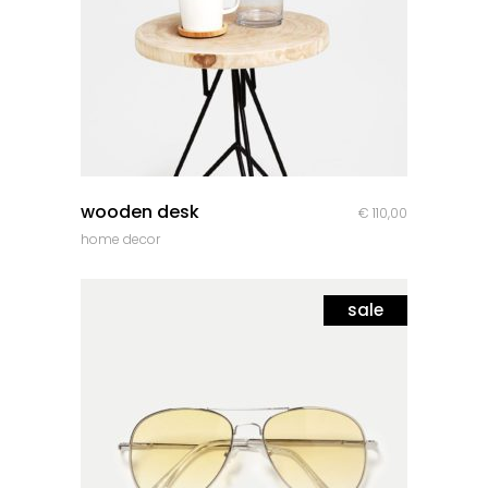
quick look
wooden desk
€
110,00
home decor
sale