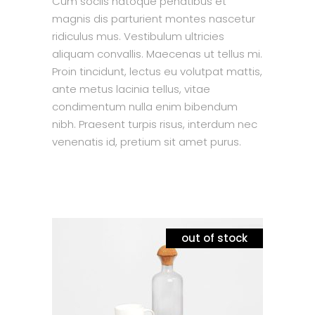
Cum sociis natoque penatibus et
magnis dis parturient montes nascetur
ridiculus mus. Vestibulum ultricies
aliquam convallis. Maecenas ut tellus mi.
Proin tincidunt, lectus eu volutpat mattis,
ante metus lacinia tellus, vitae
condimentum nulla enim bibendum
nibh. Praesent turpis risus, interdum nec
venenatis id, pretium sit amet purus.
out of stock