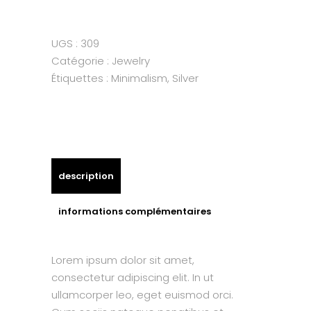
quantity
UGS :
309
Catégorie :
Jewelry
Étiquettes :
Minimalism
,
Silver
description
informations complémentaires
Lorem ipsum dolor sit amet,
consectetur adipiscing elit. In ut
ullamcorper leo, eget euismod orci.