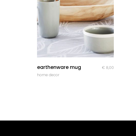
quick look
earthenware mug
€
8,00
home decor