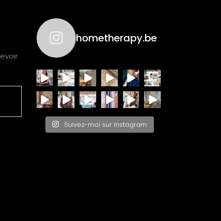
hometherapy.be
evoir
Suivez-moi sur Instagram