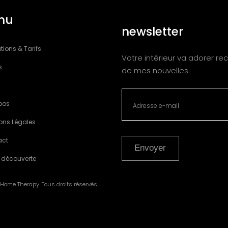
nu
newsletter
tions & Tarifs
Votre intérieur va adorer rec
s
de mes nouvelles.
pos
ons Légales
act
Envoyer
 découverte
Home Therapy. Tous droits réservés.