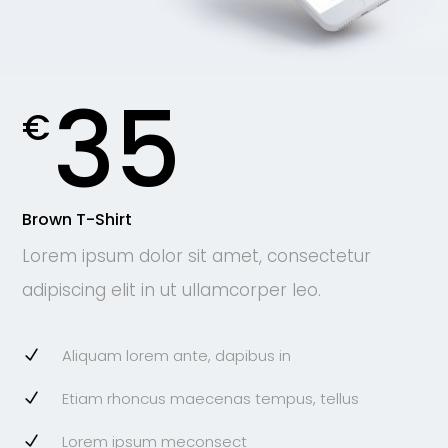
35
€
Brown T-Shirt
Lorem ipsum dolor sit amet, consectetur
adipiscing elit in ut ullamcorper leo.
Aliquam lorem ante, dapibus in
Etiam rhoncus maecenas tempus, tellus
Lorem ipsum meconsect