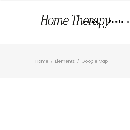
Accueil
Prestatio
Home
/
Elements
/
Google Map