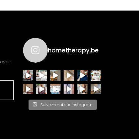
hometherapy.be
evoir
Suivez-moi sur Instagram