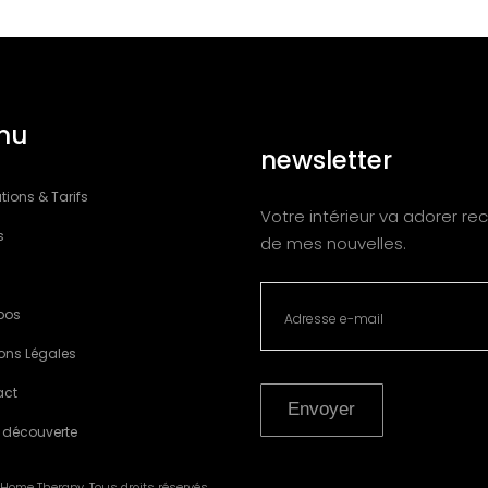
nu
newsletter
tions & Tarifs
Votre intérieur va adorer rec
s
de mes nouvelles.
pos
ons Légales
act
Envoyer
 découverte
Home Therapy. Tous droits réservés.